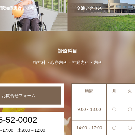
度認知症患者デイケア
交通アクセス
診療科目
精神科
心療内科
神経内科
内科
時間
月
火
お問合せフォーム
9:00～13:00
〇
〇
5-52-0002
14:00～17:00
〇
〇
17:00 土9:00～12:00