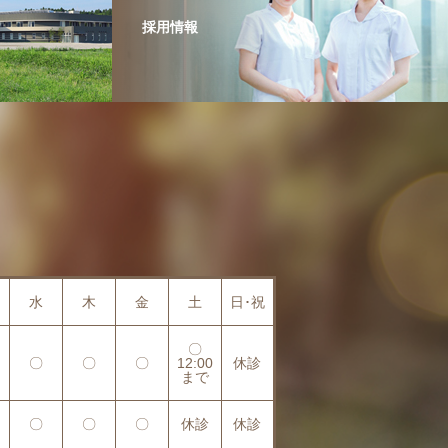
採用情報
水
木
金
土
日･祝
〇
〇
〇
〇
12:00
休診
まで
〇
〇
〇
休診
休診