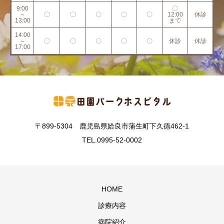
9:00
〇
～
〇
〇
〇
〇
〇
12:00
休診
13:00
まで
14:00
～
〇
〇
〇
〇
〇
休診
休診
17:00
〒899-5304 鹿児島県姶良市蒲生町下久徳462-1
TEL.0995-52-0002
HOME
診療内容
病院紹介