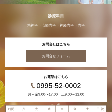
診療科目
精神科
心療内科
神経内科
内科
お問合せはこちら
お問合せフォーム
お電話はこちら
0995-52-0002
月～金9:00〜17:00 土9:00～12:00
時間
月
火
水
木
金
土
日･祝