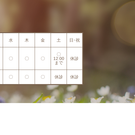
水
木
金
土
日･祝
〇
〇
〇
〇
12:00
休診
まで
〇
〇
〇
休診
休診