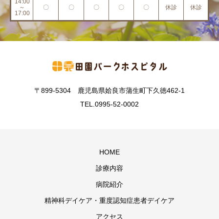
14:00
～
〇
〇
〇
〇
〇
休診
休診
17:00
〒899-5304 鹿児島県姶良市蒲生町下久徳462-1
TEL.0995-52-0002
HOME
診療内容
病院紹介
精神科デイケア・重度認知症患者デイケア
アクセス