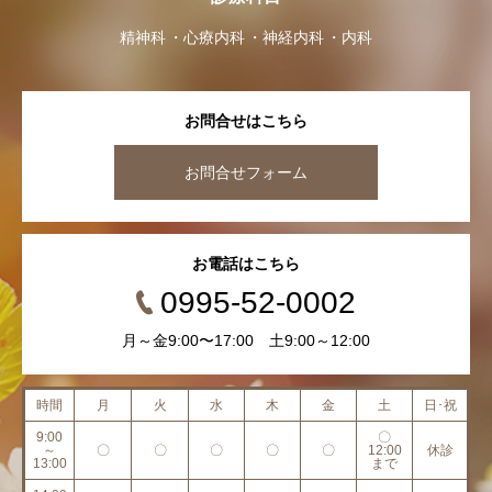
精神科
心療内科
神経内科
内科
お問合せはこちら
お問合せフォーム
お電話はこちら
0995-52-0002
月～金9:00〜17:00 土9:00～12:00
時間
月
火
水
木
金
土
日･祝
9:00
〇
～
〇
〇
〇
〇
〇
12:00
休診
13:00
まで