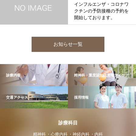
インフルエンザ・コロナワ
クチンの予防接種の予約を
開始しております。
お知らせ一覧
診療内容
精神科・重度認知症患者デイケア
交通アクセス
採用情報
診療科目
精神科
心療内科
神経内科
内科