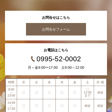
お問合せはこちら
お問合せフォーム
お電話はこちら
0995-52-0002
月～金9:00〜17:00 土9:00～12:00
時間
月
火
水
木
金
土
日･祝
9:00
〇
～
〇
〇
〇
〇
〇
12:00
休診
13:00
まで
14:00
～
〇
〇
〇
〇
〇
休診
休診
17:00